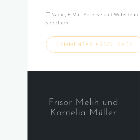
Name, E-Mail-Adresse und Website i
speichern.
Frisör Melih und
Kornelia Müller