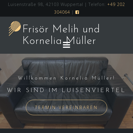
Skip
Luisenstraße 98, 42103 Wuppertal | Telefon:
+49 202
to
304064
|
content
Frisör Melih und
Kornelia Müller
Willkommen Kornelia Müller!
WIR SIND IM LUISENVIERTEL
TERMIN VEREINBAREN